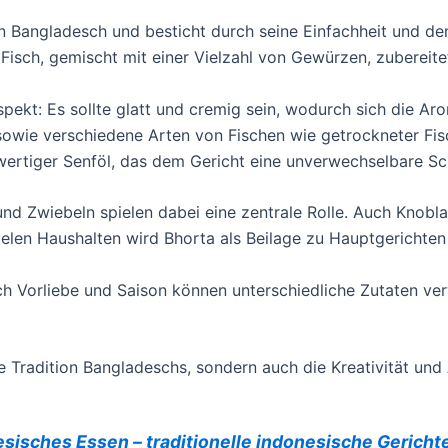
 in Bangladesch und besticht durch seine Einfachheit und 
sch, gemischt mit einer Vielzahl von Gewürzen, zubereite
spekt: Es sollte glatt und cremig sein, wodurch sich die A
 sowie verschiedene Arten von Fischen wie getrockneter Fis
ertiger Senföl, das dem Gericht eine unverwechselbare Sch
 und Zwiebeln spielen dabei eine zentrale Rolle. Auch Kno
ielen Haushalten wird Bhorta als Beilage zu Hauptgerichten 
 nach Vorliebe und Saison können unterschiedliche Zutaten
che Tradition Bangladeschs, sondern auch die Kreativität un
sisches Essen – traditionelle indonesische Gericht