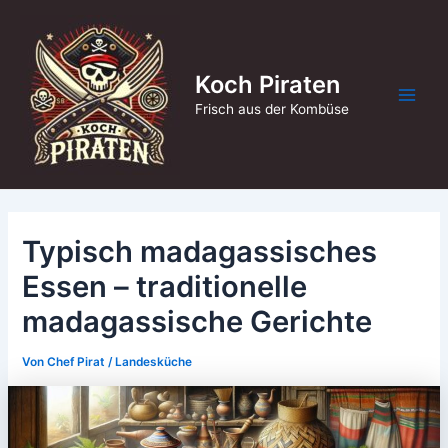
Zum
Inhalt
springen
Koch Piraten
Main
Frisch aus der Kombüse
Men
Typisch madagassisches
Essen – traditionelle
madagassische Gerichte
Von
Chef Pirat
/
Landesküche