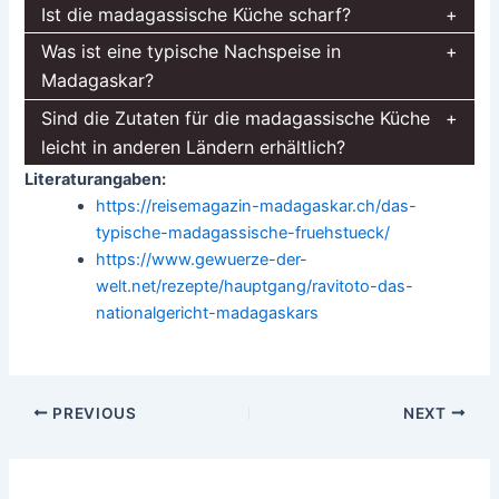
Ist die madagassische Küche scharf?
Was ist eine typische Nachspeise in
Madagaskar?
Sind die Zutaten für die madagassische Küche
leicht in anderen Ländern erhältlich?
Literaturangaben:
https://reisemagazin-madagaskar.ch/das-
typische-madagassische-fruehstueck/
https://www.gewuerze-der-
welt.net/rezepte/hauptgang/ravitoto-das-
nationalgericht-madagaskars
Post
PREVIOUS
NEXT
navigation