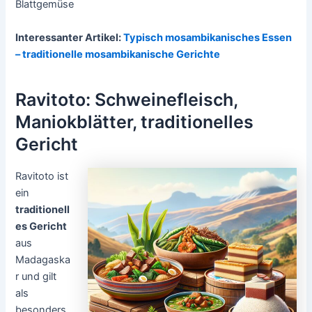
Blattgemüse
Interessanter Artikel:
Typisch mosambikanisches Essen
– traditionelle mosambikanische Gerichte
Ravitoto: Schweinefleisch,
Maniokblätter, traditionelles
Gericht
Ravitoto ist
ein
traditionell
es Gericht
aus
Madagaska
r und gilt
als
besonders