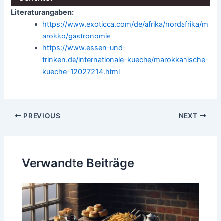
Literaturangaben:
https://www.exoticca.com/de/afrika/nordafrika/m
arokko/gastronomie
https://www.essen-und-
trinken.de/internationale-kueche/marokkanische-
kueche-12027214.html
Post
PREVIOUS
NEXT
navigation
Verwandte Beiträge