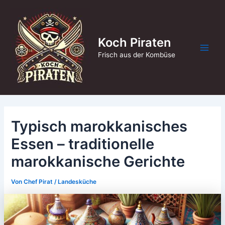
Zum
Inhalt
springen
Koch Piraten
Main
Frisch aus der Kombüse
Men
Typisch marokkanisches
Essen – traditionelle
marokkanische Gerichte
Von
Chef Pirat
/
Landesküche