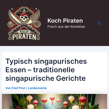
Zum
Inhalt
springen
Koch Piraten
Main
Frisch aus der Kombüse
Men
Typisch singapurisches
Essen – traditionelle
singapurische Gerichte
Von
Chef Pirat
/
Landesküche