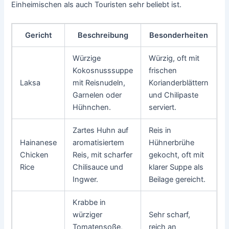
Einheimischen als auch Touristen sehr beliebt ist.
Gericht
Beschreibung
Besonderheiten
Würzige
Würzig, oft mit
Kokosnusssuppe
frischen
Laksa
mit Reisnudeln,
Korianderblättern
Garnelen oder
und Chilipaste
Hühnchen.
serviert.
Zartes Huhn auf
Reis in
Hainanese
aromatisiertem
Hühnerbrühe
Chicken
Reis, mit scharfer
gekocht, oft mit
Rice
Chilisauce und
klarer Suppe als
Ingwer.
Beilage gereicht.
Krabbe in
würziger
Sehr scharf,
Tomatensoße,
reich an