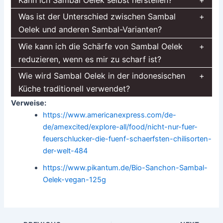
Kann ich Sambal Oelek selbst herstellen?
Was ist der Unterschied zwischen Sambal
Oelek und anderen Sambal-Varianten?
Wie kann ich die Schärfe von Sambal Oelek
reduzieren, wenn es mir zu scharf ist?
Wie wird Sambal Oelek in der indonesischen
Küche traditionell verwendet?
Verweise:
https://www.americanexpress.com/de-
de/amexcited/explore-all/food/nicht-nur-fuer-
feuerschlucker-die-fuenf-schaerfsten-chilisorten-
der-welt-484
https://www.pikantum.de/Bio-Sanchon-Sambal-
Oelek-vegan-125g