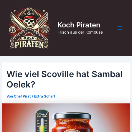
Zum
Inhalt
springen
Koch Piraten
Main
Frisch aus der Kombüse
Men
Wie viel Scoville hat Sambal
Oelek?
Von
Chef Pirat
/
Extra Scharf